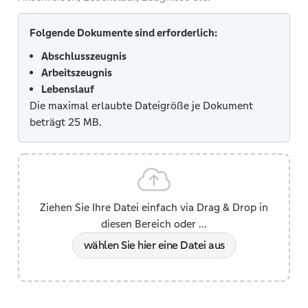
Feldern
können
Folgende Dokumente sind erforderlich:
Sie
Abschlusszeugnis
die
Arbeitszeugnis
Währung
Lebenslauf
und
Die maximal erlaubte Dateigröße je Dokument
einen
beträgt 25 MB.
Zeitraum
von
Jahr,
Monat,
Tag
oder
Ziehen Sie Ihre Datei einfach via Drag & Drop in
Stunde
diesen Bereich oder ...
dazu
wählen Sie hier eine Datei aus
angeben.