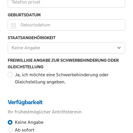
Es
GEBURTSDATUM
sind
nur
Zahlen
Zum
STAATSANGEHÖRIGKEIT
und
Beispiel:
die
Keine Angabe
01.10.2026
Zeichen
FREIWILLIGE ANGABE ZUR SCHWERBEHINDERUNG ODER
Plus,
GLEICHSTELLUNG
Minus,
Ja, ich möchte eine Schwerbehinderung oder
Klammern
Gleichstellung angeben.
und
das
Leerzeichen
Verfügbarkeit
erlaubt.
Ihr frühestmöglicher Antrittstermin
Ihr
Keine Angabe
Ab sofort