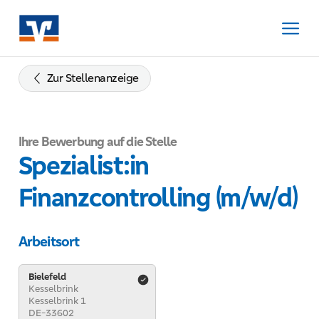
Zum
Inhalt
springen
Zur
Navigation
Zur Stellenanzeige
springen
Zum
Footer
Ihre Bewerbung auf die Stelle
springen
Spezialist:in
Finanzcontrolling (m/w/d)
Arbeitsort
Bielefeld
Kesselbrink
Kesselbrink 1
DE-33602