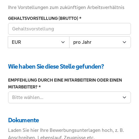
eine
Ihre Vorstellungen zum zukünftigen Arbeitsverhältnis
Zahl
GEHALTSVORSTELLUNG (BRUTTO)
*
von
0
bis
Tragen
Währung
Zeitraum
100
Sie
ein.
hier
Ihre
Wie haben Sie diese Stelle gefunden?
Gehaltsvorstellung
(brutto)
EMPFEHLUNG DURCH EINE MITARBEITERIN ODER EINEN
als
MITARBEITER?
*
Zahl
Bitte wählen...
ein.
Z.B.
18,50.In
Dokumente
den
folgenden
Laden Sie hier Ihre Bewerbungsunterlagen hoch, z. B.
zwei
Anschreiben, Lebenslauf, Zeugnisse etc.