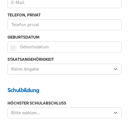
TELEFON, PRIVAT
Es
GEBURTSDATUM
sind
nur
Zahlen
Zum
STAATSANGEHÖRIGKEIT
und
Beispiel:
die
Keine Angabe
01.10.2026
Zeichen
Plus,
Minus,
Schulbildung
Klammern
und
HÖCHSTER SCHULABSCHLUSS
das
Bitte wählen...
Leerzeichen
erlaubt.