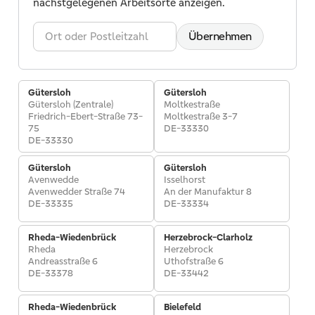
nächstgelegenen Arbeitsorte anzeigen.
Ort
Übernehmen
oder
Postleitzahl
(Umkreis-
Gütersloh
Gütersloh
Suche)
Gütersloh (Zentrale)
Moltkestraße
Friedrich-Ebert-Straße 73-
Moltkestraße 3-7
75
DE-33330
DE-33330
Gütersloh
Gütersloh
Avenwedde
Isselhorst
Avenwedder Straße 74
An der Manufaktur 8
DE-33335
DE-33334
Rheda-Wiedenbrück
Herzebrock-Clarholz
Rheda
Herzebrock
Andreasstraße 6
Uthofstraße 6
DE-33378
DE-33442
Rheda-Wiedenbrück
Bielefeld