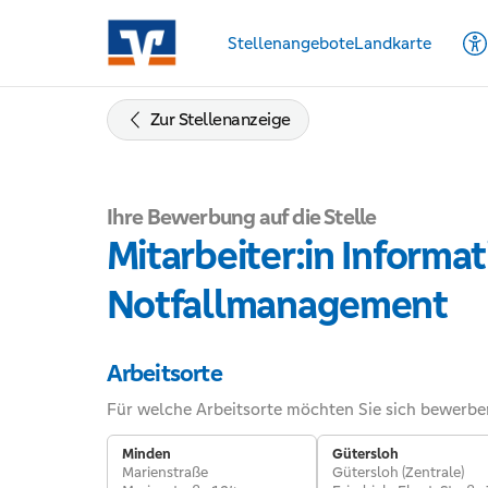
Zum
Inhalt
Stellenangebote
Landkarte
springen
Barr
Zur
Mod
Navigation
Zur Stellenanzeige
ums
springen
Zum
Footer
Ihre Bewerbung auf die Stelle
springen
Mitarbeiter:in Informa
Notfallmanagement
Arbeitsorte
Für welche Arbeitsorte möchten Sie sich bewerbe
Minden
Gütersloh
Marienstraße
Gütersloh (Zentrale)