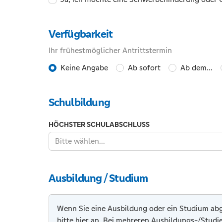
Klammern
und
Verfügbarkeit
das
Leerzeichen
Ihr frühestmöglicher Antrittstermin
erlaubt.
Ihr
Keine Angabe
Ab sofort
Ab dem...
frühestmöglicher
Schulbildung
Antrittstermin
HÖCHSTER SCHULABSCHLUSS
Bitte wählen...
Ausbildung / Studium
Wenn Sie eine Ausbildung oder ein Studium ab
bitte hier an. Bei mehreren Ausbildungs-/Studie