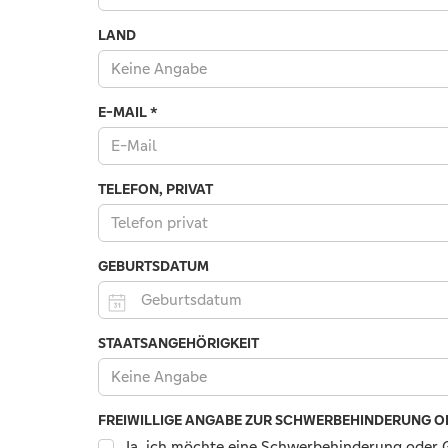
LAND
Keine Angabe
Land
E-MAIL
*
TELEFON, PRIVAT
Es
GEBURTSDATUM
sind
nur
Zahlen
Zum
STAATSANGEHÖRIGKEIT
und
Beispiel:
die
Keine Angabe
01.10.2026
Zeichen
Plus,
FREIWILLIGE ANGABE ZUR SCHWERBEHINDERUNG O
Minus,
Ja, ich möchte eine Schwerbehinderung oder 