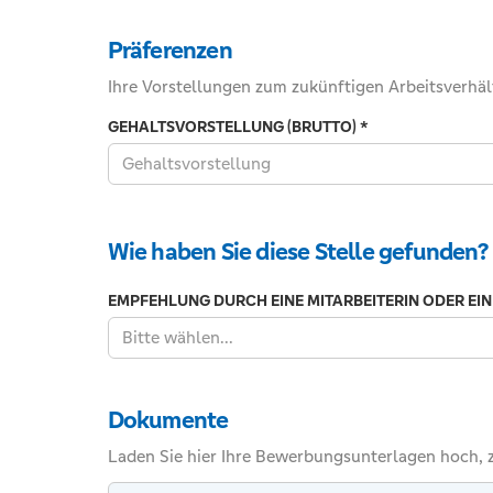
Bitte
geben
Präferenzen
Sie
eine
Ihre Vorstellungen zum zukünftigen Arbeitsverhäl
Zahl
GEHALTSVORSTELLUNG (BRUTTO)
*
von
0
bis
Tragen
100
Sie
ein.
Wie haben Sie diese Stelle gefunden?
hier
Ihre
EMPFEHLUNG DURCH EINE MITARBEITERIN ODER EIN
Gehaltsvorstellung
(brutto)
Bitte wählen...
als
Zahl
ein.
Dokumente
Z.B.
Laden Sie hier Ihre Bewerbungsunterlagen hoch, z
18,50.In
den