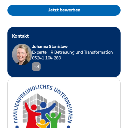
Jetzt bewerben
Kontakt
Johanna Stanislaw
Experte HR Betreuung und Transformation
05241 104 289
j
o
h
a
n
n
a
.
s