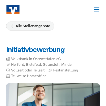
Zum
Inhalt
springen
Zur
Navigation
Alle Stellenangebote
springen
Zum
Footer
Initiativbewerbung
springen
Volksbank in Ostwestfalen eG
Herford, Bielefeld, Gütersloh, Minden
Vollzeit oder Teilzeit
Festanstellung
Teilweise Homeoffice